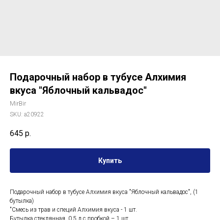
Подарочный набор в тубусе Алхимия
вкуса "Яблочный кальвадос"
MirBir
SKU:
a20922
645
р.
Купить
Подарочный набор в тубусе Алхимия вкуса "Яблочный кальвадос", (1
бутылка)
"Смесь из трав и специй Алхимия вкуса - 1 шт.
Бутылка стеклянная, 0.5 л с пробкой – 1 шт.