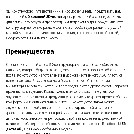
3D Конструктор: Путешественник в КосмосеМы рады представить вам
наш новый
объемный 3D-конструктор
, который станет идеальным
для семейного досуга и превосходным подарком в день рождения! Этот
конструктор не только развлекает, но и способствует развитию у детей
мелкой моторики, логического мышления, творческих способностей,
аккуратности и внимательности.
Преимущества
С помощью деталей этого 3D-конструктора можно собрать объёмные
фигурки, которые будут радовать детей не только в процессе сборки, но и
после. Конструктор изготовлен из высококачественного АБС-пластика,
известного своей надежностью и безопасностью. Он состоит из
миниатюрных деталей, которые легко соединяются друг с другом, образуя
прочные конструкции. Каждая деталь имеет сглаженные углы без
заусенцев, яркие цвета и продуманную форму, что делает процесс сборки
комфортным и увлекательным. Этот 3D-конструктор также может
служить подставкой для хранения ручек, карандашей и кисточек,
добавляя стильный акцент на рабочий стол. Сюжет Путешественник в
дальнем космическом мире посадил свой звездолет на дружественной
планете и наблюдал за небесными телами через телескоп. В наборе
1458
деталей
, а размеры собранной модели