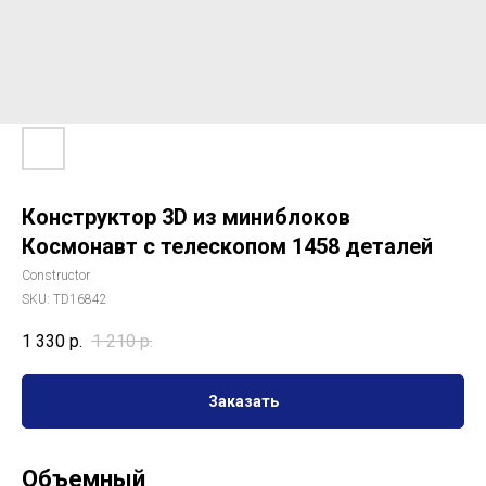
Конструктор 3D из миниблоков
Космонавт с телескопом 1458 деталей
Сonstructor
SKU:
TD16842
1 330
р.
1 210
р.
Заказать
Объемный