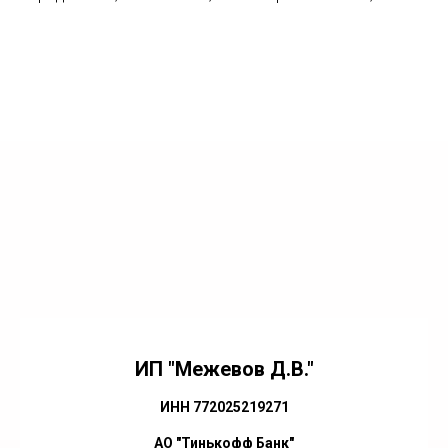
ИП "Межевов Д.В."
ИНН 772025219271
АО "Тинькофф Банк"