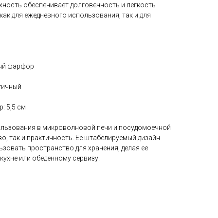
хность обеспечивает долговечность и легкость
 как для ежедневного использования, так и для
ый фарфор
стичный
: 5,5 см
ользования в микроволновой печи и посудомоечной
во, так и практичность. Ее штабелируемый дизайн
зовать пространство для хранения, делая ее
кухне или обеденному сервизу.