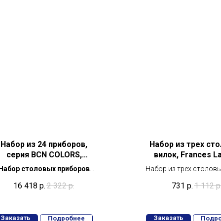
Набор из 24 приборов,
Набор из трех ст
серия BCN COLORS,
вилок, Frances L
черный
Набор столовых приборов
Набор из трех столовы
Comas BCN Colors Black:
Frances Lacas
16 418
р.
2 322
р.
731
р.
1 112
р
стиль и качество в одном
Заказать
Заказать
Подробнее
Подр