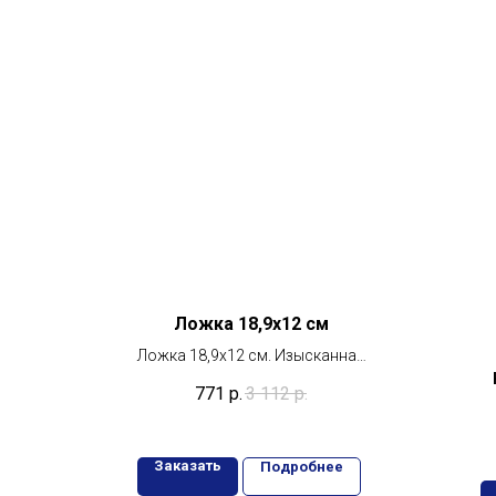
Ложка 18,9x12 см
Ложка 18,9x12 см. Изысканная
фарфоровая ложка для вашей
771
р.
3 112
р.
кухни
Заказать
Подробнее