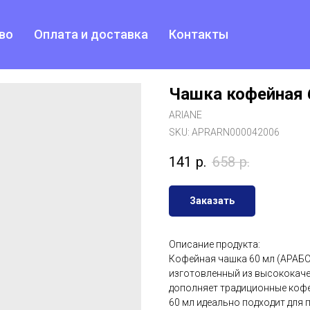
во
Оплата и доставка
Контакты
Чашка кофейная 
ARIANE
SKU:
APRARN000042006
141
р.
658
р.
Заказать
Описание продукта:
Кофейная чашка 60 мл (АРАБСК
изготовленный из высококач
дополняет традиционные кофе
60 мл идеально подходит для