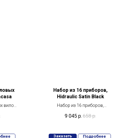
оловых
Набор из 16 приборов,
acasa
Hidraulic Satin Black
х вилок,
Набор из 16 приборов,
a
Hidraulic Satin Black
.
9 045
р.
658
р.
Заказать
обнее
Подробнее