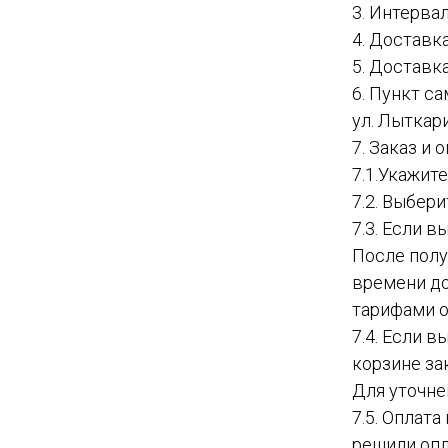
3. Интервал
4. Доставк
5. Доставк
6. Пункт с
ул. Лыткар
7. Заказ и
7.1.Укажит
7.2. Выбер
7.3. Если в
После полу
времени до
тарифами о
7.4. Если 
корзине за
Для уточне
7.5. Оплат
решили опл