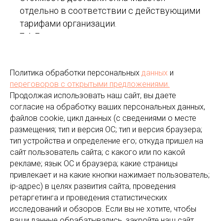
отдельно в соответствии с действующими
тарифами организации.
7.4. Если вы решили оплатить товар по
факту получения, просто заполните первые
три поля в корзине заказа и нажмите
Политика обработки персональных
данных
и
«Заказать». Этот вариант возможен при
переговоров
с открытыми предложениями.
наличии товара на складе.
Продолжая использовать наш сайт, вы даете
Для уточнения адреса, стоимости и
согласие на обработку ваших персональных данных,
времени доставки с вами связывается
файлов cookie, цикл данных (с сведениями о месте
консультант.
размещения; тип и версия ОС; тип и версия браузера;
7.5. Оплата по безналичному возможна при
тип устройства и определение его; откуда пришел на
участии в конкурсных вечеринках с
сайт пользователь сайта; с какого или по какой
рекламе; язык ОС и браузера; какие страницы
участием . Если вы решили оплатить по
привлекает и на какие кнопки нажимает пользователь;
безналичному расчету, заполните первые
ip-адрес) в целях развития сайта, проведения
три поля в корзине заказа и нажмите
ретаргетинга и проведения статистических
«Купить» или пришлите свои реквизиты на
исследований и обзоров. Если вы не хотите, чтобы
электронную почту.
ваши данные обрабатывались, закройте наш сайт.