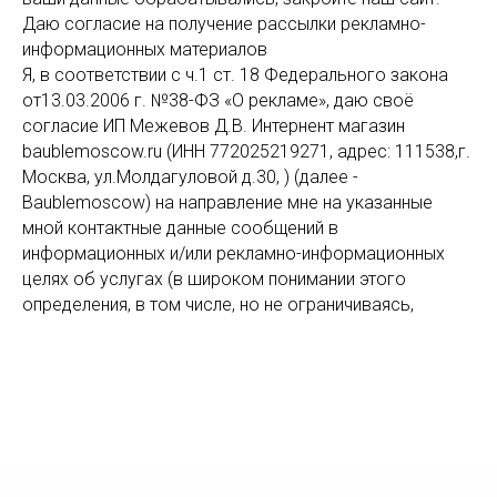
Наш консультант связывается с вами для
Даю согласие на получение рассылки рекламно-
уточнения параметров и оформления
информационных материалов
заказа.
Я, в соответствии с ч.1 ст. 18 Федерального закона
от13.03.2006 г. №38-ФЗ «О рекламе», даю своё
согласие ИП Межевов Д.В. Интернент магазин
baublemoscow.ru (ИНН 772025219271, адрес: 111538,г.
Москва, ул.Молдагуловой д.30, ) (далее -
Baublemoscow) на направление мне на указанные
мной контактные данные сообщений в
информационных и/или рекламно-информационных
целях об услугах (в широком понимании этого
определения, в том числе, но не ограничиваясь,