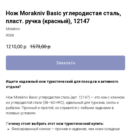
Нож Morakniv Basic углеродистая сталь,
пласт. ручка (красный), 12147
Morakniv
9004
1210,00
р.
1573,00
р.
Заказать
Ищете надежный нож туристический для походов и активного
отдыха?
Нож Morakniv Basic углеродистая сталь (арт. 12147) — это нож с клинком
из углеродистой стали (58–60 HRC), идеальный для туризма, охоты и
рыбалки. Прочный и простой, он справится с любыми задачами в
полевых условиях.
П
очему стоит выбрать этот нож туристический купить:
Фиксированный клинок — прочнее и надежнее, чем ножи складные