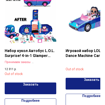
Набор кукол Автобус L.O.L.
Игровой набор LOL S
Surprise! 4-in-1 Glamper
Dance Machine Car wi
Fashion Camper
Exclusive Doll
Принимаем заказы.
Новый автобус L.O.L. Surprise! 4-in-1
Out of stock
12 311
р.
Glamper Fashion Camper -
Out of stock
с 55 сюрпризами
Заказать
Заказать
Подробнее
Подробнее