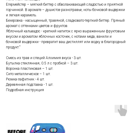
Егермейстер – мягкий биттер с обволакивающей сладостью и приятной
горчинкой. В аромате – душистое разнотравье, ноты бочковой выдержки
и легкая карамель.
Бехеровка - насыщенный, травяной, сладковато-терпкий биттер. Пряный
аромат с оттенками цветов и фруктов.
Яблочный кальвадос - крепкий напиток с ярко выраженным фруктовым
вкусом и ароматом яблочных косточек, с нотами меда, ванили и
бочковой выдержки - превратит ваш дистиллят или водку в благородный
продукт."
Смесь из трав и специй Алхимия вкуса - 3 шт.
Бутылка стеклянная, 0.5 л с пробкой – 3 шт.
Воронка пластиковая – 1 шт.
Сито металлическое – 1 шт.
Рюмка-лафитник - 4 шт.
Деревянная подставка - 1 шт.
Подробная инструкция