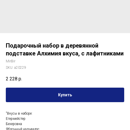
Подарочный набор в деревянной
подставке Алхимия вкуса, с лафитниками
MirBir
SKU:
a20229
2 228
р.
Купить
"Вкусы в наборе:
Егермейстер
Бехеровка
Яблочный кальвадос