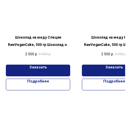
Шоколад на меду Специи
Шоколад на меду Клю
RawVeganCake, 500 гр Шоколад на
RawVeganCake, 500 гр Шок
меду Специи
меду Клюква
2 500
р.
3 000
р.
2 500
р.
3 000
р.
Заказать
Заказать
Подробнее
Подробнее