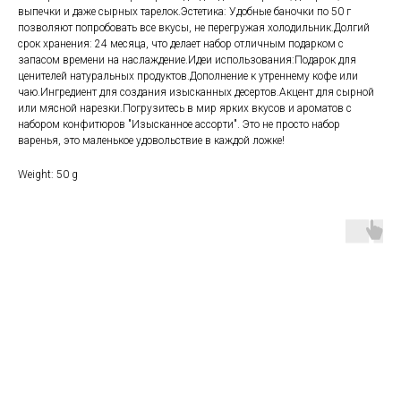
выпечки и даже сырных тарелок.Эстетика: Удобные баночки по 50 г
позволяют попробовать все вкусы, не перегружая холодильник.Долгий
срок хранения: 24 месяца, что делает набор отличным подарком с
запасом времени на наслаждение.Идеи использования:Подарок для
ценителей натуральных продуктов.Дополнение к утреннему кофе или
чаю.Ингредиент для создания изысканных десертов.Акцент для сырной
или мясной нарезки.Погрузитесь в мир ярких вкусов и ароматов с
набором конфитюров "Изысканное ассорти". Это не просто набор
варенья, это маленькое удовольствие в каждой ложке!
Weight: 50 g