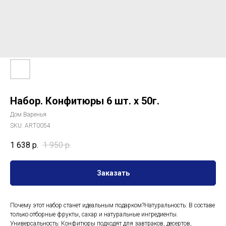
Набор. Конфитюры 6 шт. х 50г.
Дом Варенья
SKU:
ART0054
1 638
р.
1 950
р.
Заказать
Почему этот набор станет идеальным подарком?Натуральность: В составе
только отборные фрукты, сахар и натуральные ингредиенты.
Универсальность: Конфитюры подходят для завтраков, десертов,