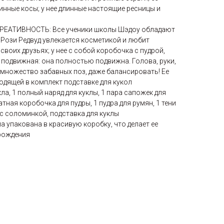
инные косы; у нее длинные настоящие ресницы и
АТИВНОСТЬ: Все ученики школы Шэдоу обладают
Рози Редвуд увлекается косметикой и любит
своих друзьях; у нее с собой коробочка с пудрой,
 и подвижная: она полностью подвижна. Голова, руки,
 множество забавных поз, даже балансировать! Ее
одящей в комплект подставке для кукол
ла, 1 полный наряд для куклы, 1 пара сапожек для
атная коробочка для пудры, 1 пудра для румян, 1 тени
 с соломинкой, подставка для куклы
упакована в красивую коробку, что делает ее
рождения