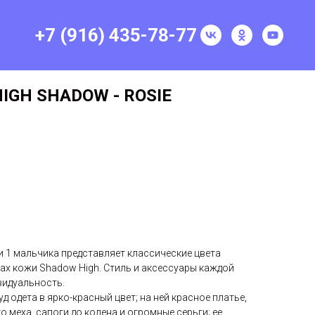
+7 (916) 435-78-77
IGH SHADOW - ROSIE
 и 1 мальчика представляет классические цвета
нах кожи Shadow High. Стиль и аксессуары каждой
видуальность.
 одета в ярко-красный цвет; на ней красное платье,
о меха, сапоги до колена и огромные серьги; ее