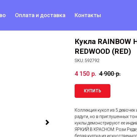
во
Оплата и доставка
Контакты
Кукла RAINBOW H
REDWOOD (RED)
SKU:
592792
4 150
р.
4 900
р.
КУПИТЬ
Коллекция кукол из 5 девочек
радуги, но в приглушенных то
куклы демонстрируют ее инди
ЯРКИЙ В КРАСНОМ: Рози Редвуд
белая куртка из искусственног