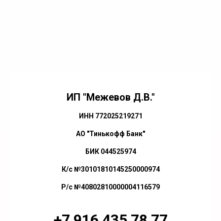
ИП "Межевов Д.В."
ИНН 772025219271
АО "Тинькофф Банк"
БИК 044525974
К/с №30101810145250000974
Р/с №40802810000004116579
+7 916 435 78 77