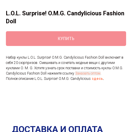
L.O.L. Surprise! O.M.G. Candylicious Fashion
Doll
КУПИТЬ
Набор куклы L.O.L. Surprise! O.M.G. Candylicious Fashion Doll включает в
себя 20 сюрпризов. Смешивать и сочетать модные вещи с другими
куклами O. M. G. Хотите узнать срок поставки и стоимость куклы O.M.G.
Candylicious Fashion Doll нажмите ссылку
Заказать оптом
.
Полное описание L.O.L. Surprise! O.M.G. Candylicious
здесь
.
ДОСТАВКА И ОПЛАТА