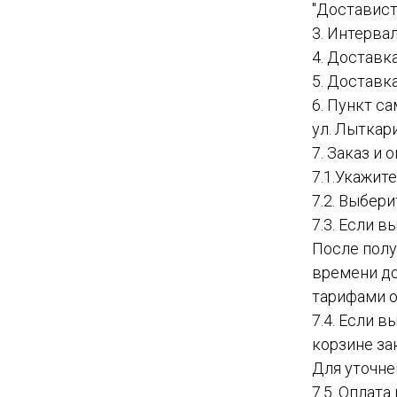
"Доставист
3. Интервал
4. Доставк
5. Доставк
6. Пункт с
ул. Лыткар
7. Заказ и
7.1.Укажит
7.2. Выбер
7.3. Если в
После полу
времени до
тарифами о
7.4. Если 
корзине за
Для уточне
7.5. Оплат