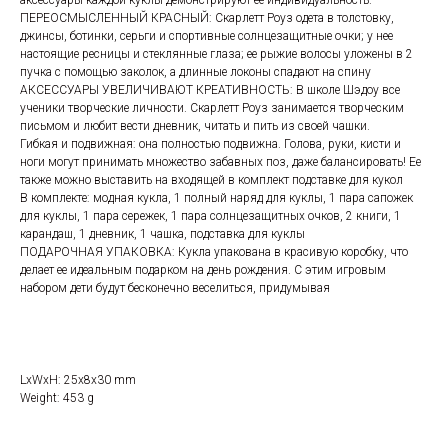
аксессуары каждой куклы демонстрируют ее индивидуальность.
ПЕРЕОСМЫСЛЕННЫЙ КРАСНЫЙ: Скарлетт Роуз одета в толстовку,
джинсы, ботинки, серьги и спортивные солнцезащитные очки; у нее
настоящие ресницы и стеклянные глаза; ее рыжие волосы уложены в 2
пучка с помощью заколок, а длинные локоны спадают на спину
АКСЕССУАРЫ УВЕЛИЧИВАЮТ КРЕАТИВНОСТЬ: В школе Шэдоу все
ученики творческие личности. Скарлетт Роуз занимается творческим
письмом и любит вести дневник, читать и пить из своей чашки.
Гибкая и подвижная: она полностью подвижна. Голова, руки, кисти и
ноги могут принимать множество забавных поз, даже балансировать! Ее
также можно выставить на входящей в комплект подставке для кукол
В комплекте: модная кукла, 1 полный наряд для куклы, 1 пара сапожек
для куклы, 1 пара сережек, 1 пара солнцезащитных очков, 2 книги, 1
карандаш, 1 дневник, 1 чашка, подставка для куклы
ПОДАРОЧНАЯ УПАКОВКА: Кукла упакована в красивую коробку, что
делает ее идеальным подарком на день рождения. С этим игровым
набором дети будут бесконечно веселиться, придумывая
LxWxH: 25x8x30 mm
Weight: 453 g