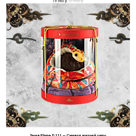
19 980
р.
21 890
р.
Змея Flame D 111 — Символ жизней силы