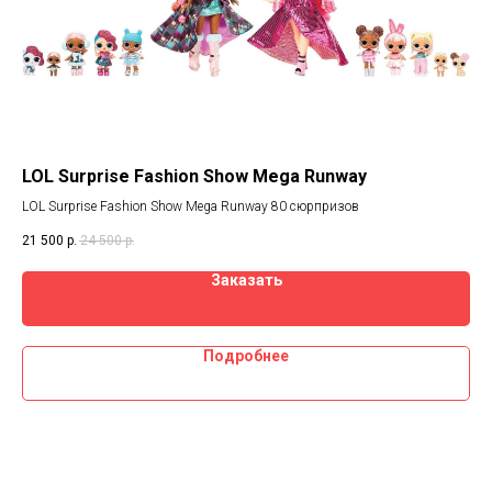
LOL Surprise Fashion Show Mega Runway
Ку
LOL Surprise Fashion Show Mega Runway 80 сюрпризов
При
Хот
21 500
р.
24 500
р.
Заказать
Подробнее