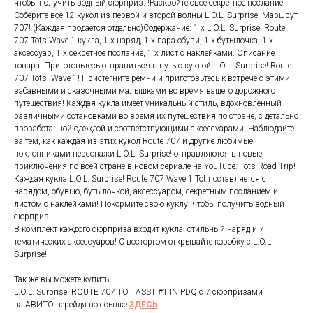
чтобы получить водный сюрприз. !Раскройте свое секретное послание.
Соберите все 12 кукол из первой и второй волны L.O.L. Surprise! Маршрут
707! (Каждая продается отдельно)Содержание: 1 x L.O.L. Surprise! Route
707 Tots Wave 1 кукла, 1 x наряд, 1 x пара обуви, 1 x бутылочка, 1 x
аксессуар, 1 x секретное послание, 1 x лист с наклейками. Описание
товара. Приготовьтесь отправиться в путь с куклой L.O.L. Surprise! Route
707 Tots- Wave 1! Пристегните ремни и приготовьтесь к встрече с этими
забавными и сказочными малышками во время вашего дорожного
путешествия! Каждая кукла имеет уникальный стиль, вдохновленный
различными остановками во время их путешествия по стране, с детально
проработанной одеждой и соответствующими аксессуарами. Наблюдайте
за тем, как каждая из этих кукол Route 707 и другие любимые
поклонниками персонажи L.O.L. Surprise! отправляются в новые
приключения по всей стране в новом сериале на YouTube: Tots Road Trip!
Каждая кукла L.O.L. Surprise! Route 707 Wave 1 Tot поставляется с
нарядом, обувью, бутылочкой, аксессуаром, секретным посланием и
листом с наклейками! Покормите свою куклу, чтобы получить водный
сюрприз!
В комплект каждого сюрприза входит кукла, стильный наряд и 7
тематических аксессуаров! С восторгом открывайте коробку с L.O.L.
Surprise!
Так же вы можете купить
L.O.L. Surprise! ROUTE 707 TOT ASST #1 IN PDQ с 7 сюрпризами
на АВИТО перейдя по ссылке
ЗДЕСЬ