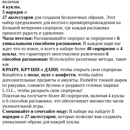
включая
4 куклы
,
5 нарядов
и
27 аксессуаров
для создания бесконечных образов. Этот
набор предназначен для веселого времяпрепровождения на
Большой вечеринке-сюрпризе, где каждая распаковка
приносит радость и удивление.
Часы веселья:
Распаковывайте сюрприз за сюрпризом с
6
уникальными способами распаковки
. В каждом шаре вас
ждет что-то новое, и всего в наборе более
40 сюрпризов
и
4
куклы
, что гарантирует многочасовое развлечение.
6
способов распаковки:
Используйте различные методы, такие
как
КРАНЧ
,
КРУШИ
и
ДАВИ
, чтобы открыть свои сюрпризы.
Копайтесь в
песке
,
пухе
и
конфетти
, чтобы найти
дополнительные предметы и амулеты. Разбейте тонкий шарик
из ракушки, сожмите бусины и раздавите гелевые шарики
L.O.L., чтобы раскрыть свои сюрпризы!
Покупая вы получаете более 40 сюрпризов, включая 4 куклы
и 6 способов распаковки, что обеспечивает множество часов
увлекательной игры.
Смешивайте и сочетайте моду:
В наборе вы найдете
5
нарядов
и
27 аксессуаров
, которые позволят вам создавать
уникальные образы для каждой куклы.