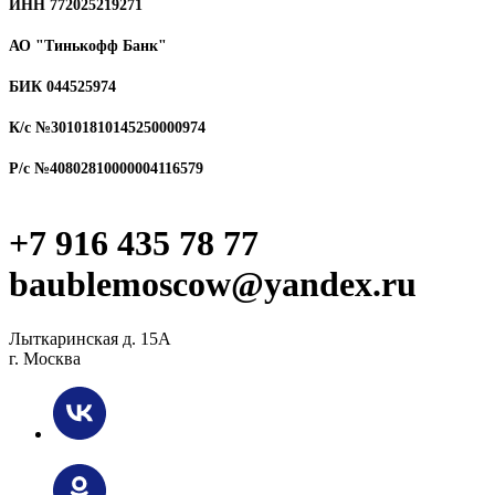
ИНН 772025219271
АО "Тинькофф Банк"
БИК 044525974
К/с №30101810145250000974
Р/с №40802810000004116579
+7 916 435 78 77
baublemoscow@yandex.ru
Лыткаринская д. 15А
г. Москва