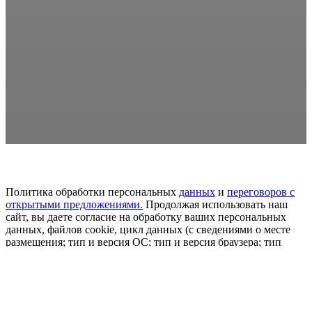
Политика обработки персональных
данных
и
переговоров
с
открытыми предложениями.
Продолжая использовать наш
сайт, вы даете согласие на обработку ваших персональных
данных, файлов cookie, цикл данных (с сведениями о месте
размещения; тип и версия ОС; тип и версия браузера; тип
устройства и определение его; откуда пришел на сайт
пользователь сайта; с какого или по какой рекламе; язык ОС и
браузера; какие страницы привлекает и на какие кнопки
нажимает пользователь; ip-адрес) в целях развития сайта,
проведения ретаргетинга и проведения статистических