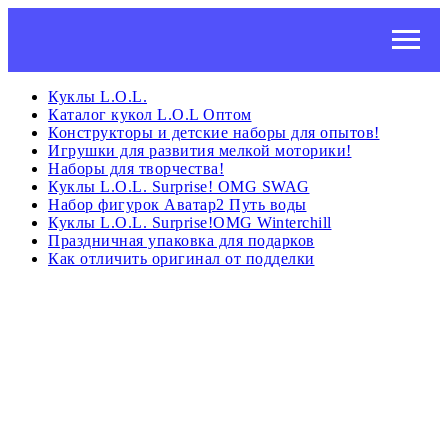
Куклы L.O.L.
Каталог кукол L.O.L Оптом
Конструкторы и детские наборы для опытов!
Игрушки для развития мелкой моторики!
Наборы для творчества!
Куклы L.O.L. Surprise! OMG SWAG
Набор фигурок Аватар2 Путь воды
Куклы L.O.L. Surprise!OMG Winterchill
Праздничная упаковка для подарков
Как отличить оригинал от подделки