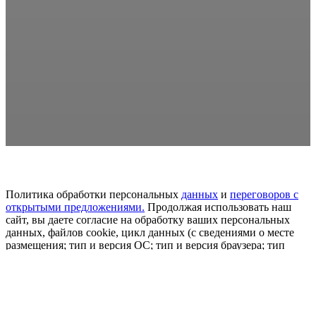
Политика обработки персональных
данных
и
переговоров
с
открытыми предложениями.
Продолжая использовать наш
сайт, вы даете согласие на обработку ваших персональных
данных, файлов cookie, цикл данных (с сведениями о месте
размещения; тип и версия ОС; тип и версия браузера; тип
устройства и определение его; откуда пришел на сайт
пользователь сайта; с какого или по какой рекламе; язык ОС и
браузера; какие страницы привлекает и на какие кнопки
нажимает пользователь; ip-адрес) в целях развития сайта,
проведения ретаргетинга и проведения статистических