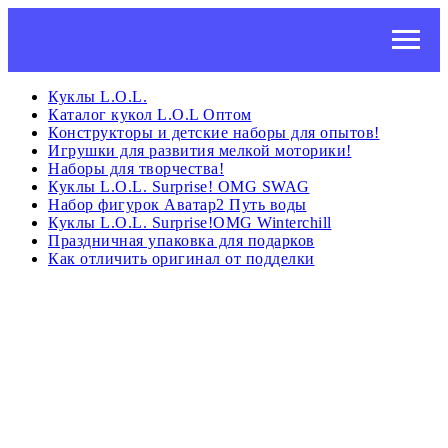
Куклы L.O.L.
Каталог кукол L.O.L Оптом
Конструкторы и детские наборы для опытов!
Игрушки для развития мелкой моторики!
Наборы для творчества!
Куклы L.O.L. Surprise! OMG SWAG
Набор фигурок Аватар2 Путь воды
Куклы L.O.L. Surprise!OMG Winterchill
Праздничная упаковка для подарков
Как отличить оригинал от подделки