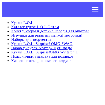
Куклы L.O.L.
Каталог кукол L.O.L Оптом
Конструкторы и детские наборы для опытов!
Игрушки для развития мелкой моторики!
Наборы для творчества!
Куклы L.O.L. Surprise! OMG SWAG
Набор фигурок Аватар2 Путь воды
Куклы L.O.L. Surprise!OMG Winterchill
Праздничная упаковка для подарков
Как отличить оригинал от подделки