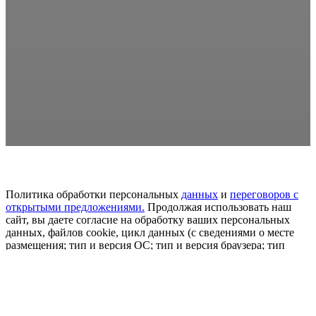
Политика обработки персональных
данных
и
переговоров
с
открытыми предложениями.
Продолжая использовать наш
сайт, вы даете согласие на обработку ваших персональных
данных, файлов cookie, цикл данных (с сведениями о месте
размещения; тип и версия ОС; тип и версия браузера; тип
устройства и определение его; откуда пришел на сайт
пользователь сайта; с какого или по какой рекламе; язык ОС и
браузера; какие страницы привлекает и на какие кнопки
нажимает пользователь; ip-адрес) в целях развития сайта,
проведения ретаргетинга и проведения статистических