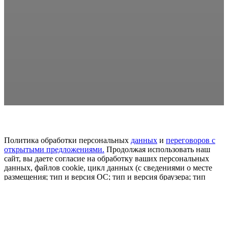
Политика обработки персональных
данных
и
переговоров
с
открытыми предложениями.
Продолжая использовать наш
сайт, вы даете согласие на обработку ваших персональных
данных, файлов cookie, цикл данных (с сведениями о месте
размещения; тип и версия ОС; тип и версия браузера; тип
устройства и определение его; откуда пришел на сайт
пользователь сайта; с какого или по какой рекламе; язык ОС и
браузера; какие страницы привлекает и на какие кнопки
нажимает пользователь; ip-адрес) в целях развития сайта,
проведения ретаргетинга и проведения статистических