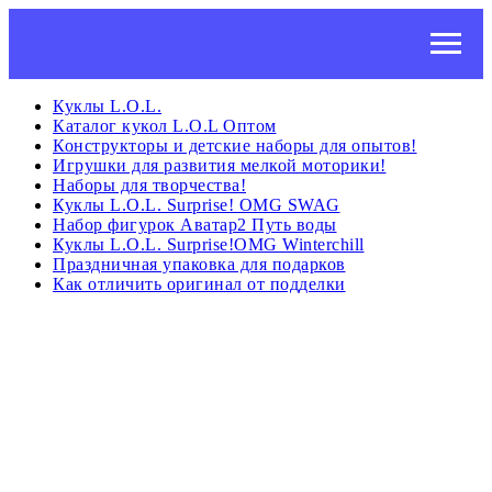
Куклы L.O.L.
Каталог кукол L.O.L Оптом
Конструкторы и детские наборы для опытов!
Игрушки для развития мелкой моторики!
Наборы для творчества!
Куклы L.O.L. Surprise! OMG SWAG
Набор фигурок Аватар2 Путь воды
Куклы L.O.L. Surprise!OMG Winterchill
Праздничная упаковка для подарков
Как отличить оригинал от подделки