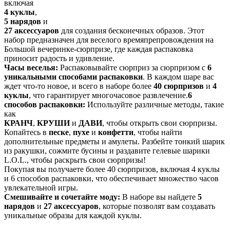
включая
4 куклы
,
5 нарядов
и
27 аксессуаров
для создания бесконечных образов. Этот
набор предназначен для веселого времяпрепровождения на
Большой вечеринке-сюрпризе, где каждая распаковка
приносит радость и удивление.
Часы веселья:
Распаковывайте сюрприз за сюрпризом с
6
уникальными способами распаковки
. В каждом шаре вас
ждет что-то новое, и всего в наборе более
40 сюрпризов
и
4
куклы
, что гарантирует многочасовое развлечение.
6
способов распаковки:
Используйте различные методы, такие
как
КРАНЧ
,
КРУШИ
и
ДАВИ
, чтобы открыть свои сюрпризы.
Копайтесь в
песке
,
пухе
и
конфетти
, чтобы найти
дополнительные предметы и амулеты. Разбейте тонкий шарик
из ракушки, сожмите бусины и раздавите гелевые шарики
L.O.L., чтобы раскрыть свои сюрпризы!
Покупая вы получаете более 40 сюрпризов, включая 4 куклы
и 6 способов распаковки, что обеспечивает множество часов
увлекательной игры.
Смешивайте и сочетайте моду:
В наборе вы найдете
5
нарядов
и
27 аксессуаров
, которые позволят вам создавать
уникальные образы для каждой куклы.