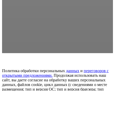
Политика обработки персональных
данных
и
переговоров
с
открытыми предложениями.
Продолжая использовать наш
сайт, вы даете согласие на обработку ваших персональных
данных, файлов cookie, цикл данных (с сведениями о месте
размещения; тип и версия ОС; тип и версия браузера; тип
устройства и определение его; откуда пришел на сайт
пользователь сайта; с какого или по какой рекламе; язык ОС и
браузера; какие страницы привлекает и на какие кнопки
нажимает пользователь; ip-адрес) в целях развития сайта,
проведения ретаргетинга и проведения статистических