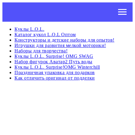
Куклы L.O.L.
Каталог кукол L.O.L Оптом
Конструкторы и детские наборы для опытов!
Игрушки для развития мелкой моторики!
Наборы для творчества!
Куклы L.O.L. Surprise! OMG SWAG
Набор фигурок Аватар2 Путь воды
Куклы L.O.L. Surprise!OMG Winterchill
Праздничная упаковка для подарков
Как отличить оригинал от подделки