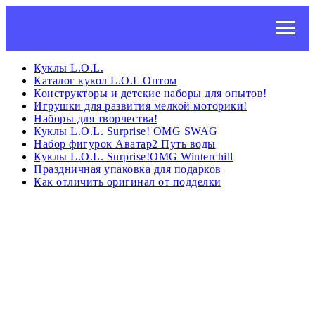
Куклы L.O.L.
Каталог кукол L.O.L Оптом
Конструкторы и детские наборы для опытов!
Игрушки для развития мелкой моторики!
Наборы для творчества!
Куклы L.O.L. Surprise! OMG SWAG
Набор фигурок Аватар2 Путь воды
Куклы L.O.L. Surprise!OMG Winterchill
Праздничная упаковка для подарков
Как отличить оригинал от подделки