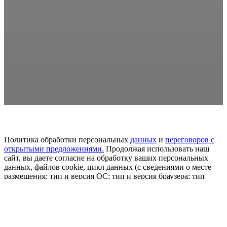
Политика обработки персональных
данных
и
переговоров
с
открытыми предложениями.
Продолжая использовать наш
сайт, вы даете согласие на обработку ваших персональных
данных, файлов cookie, цикл данных (с сведениями о месте
размещения; тип и версия ОС; тип и версия браузера; тип
устройства и определение его; откуда пришел на сайт
пользователь сайта; с какого или по какой рекламе; язык ОС и
браузера; какие страницы привлекает и на какие кнопки
нажимает пользователь; ip-адрес) в целях развития сайта,
проведения ретаргетинга и проведения статистических