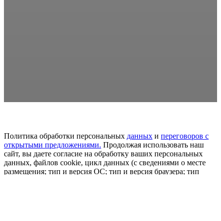
Политика обработки персональных
данных
и
переговоров
с
открытыми предложениями.
Продолжая использовать наш
сайт, вы даете согласие на обработку ваших персональных
данных, файлов cookie, цикл данных (с сведениями о месте
размещения; тип и версия ОС; тип и версия браузера; тип
устройства и определение его; откуда пришел на сайт
пользователь сайта; с какого или по какой рекламе; язык ОС и
браузера; какие страницы привлекает и на какие кнопки
нажимает пользователь; ip-адрес) в целях развития сайта,
проведения ретаргетинга и проведения статистических