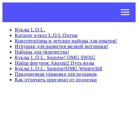
Куклы L.O.L.
Каталог кукол L.O.L Оптом
Конструкторы и детские наборы для опытов!
Игрушки для развития мелкой моторики!
Наборы для творчества!
Куклы L.O.L. Surprise! OMG SWAG
Набор фигурок Аватар2 Путь воды
Куклы L.O.L. Surprise!OMG Winterchill
Праздничная упаковка для подарков
Как отличить оригинал от подделки