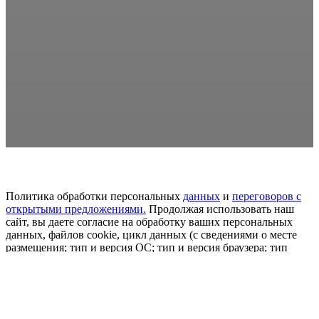
Политика обработки персональных
данных
и
переговоров
с
открытыми предложениями.
Продолжая использовать наш
сайт, вы даете согласие на обработку ваших персональных
данных, файлов cookie, цикл данных (с сведениями о месте
размещения; тип и версия ОС; тип и версия браузера; тип
устройства и определение его; откуда пришел на сайт
пользователь сайта; с какого или по какой рекламе; язык ОС и
браузера; какие страницы привлекает и на какие кнопки
нажимает пользователь; ip-адрес) в целях развития сайта,
проведения ретаргетинга и проведения статистических