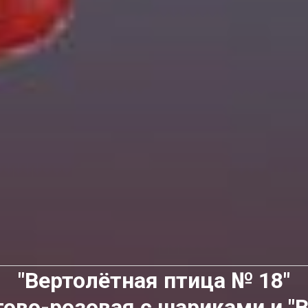
"Вертолётная птица № 18"
ово-розовая с шариками и "