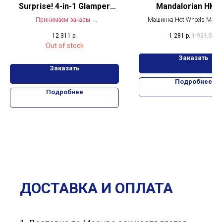
Surprise! 4-in-1 Glamper
Mandalorian HKC
Fashion Camper
Принимаем заказы.
Машинка Hot Wheels Manda
Новый автобус L.O.L. Surprise! 4-in-1
HKC97.
12 311
р.
1 281
р.
1 921,5
р.
Glamper Fashion Camper -
Out of stock
с 55 сюрпризами
Заказать
Заказать
Подробнее
Подробнее
ДОСТАВКА И ОПЛАТА