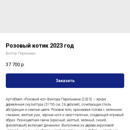
Розовый котик 2023 год
Виктор Перельман
37 700
р.
Заказать
Арт-объект «Розовый кот» Виктора Перельмана (2023) — яркая
деревянная скульптура (31?35 см, 26 деталей), сочетающая стиль
абстракции и смелые цвета. Розовое тело, оранжевая голова с зелеными
глазами, желтые уши, черные ноги и хвост-палочки, создающий игривый
образ. Разноцветная свеча (красный, желтый, зеленый, синий,
фиолетовый) включает динамики. Выполнена из дерева акриловой