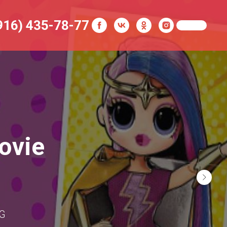
916) 435-78-77
ovie
MG