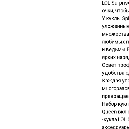
LOL Surpris
очки, чтоб
У куклы Sp
уложенные
множества 
любимых пе
и ведьмы Б
ярких наря
Совет проф
удобства о
Каждая упа
многоразов
превращает
Набор кукл
Queen вклю
-кукла LOL 
аксессуары