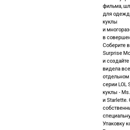
фильма, шл
для одежды
куклы
и многораз
в совершен
Соберите в
Surprise M
и создайте
видела все
отдельном 
серии LOL 
куклы - Ms
и Starlett
собственны
специальну
Упаковку к