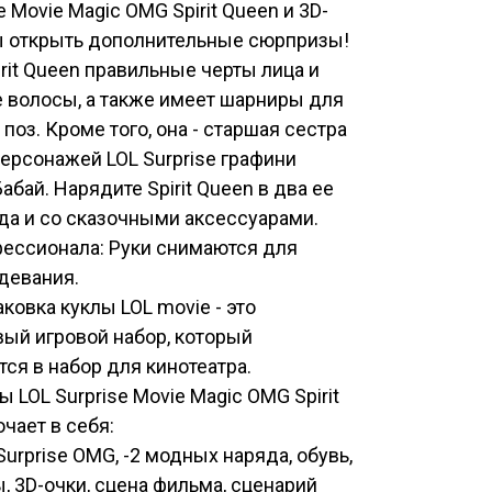
e Movie Magic OMG Spirit Queen и 3D-
ы открыть дополнительные сюрпризы!
irit Queen правильные черты лица и
 волосы, а также имеет шарниры для
поз. Кроме того, она - старшая сестра
рсонажей LOL Surprise графини
абай. Нарядите Spirit Queen в два ее
да и со сказочными аксессуарами.
ессионала: Руки снимаются для
девания.
ковка куклы LOL movie - это
ый игровой набор, который
ся в набор для кинотеатра.
ы LOL Surprise Movie Magic OMG Spirit
чает в себя:
Surprise OMG, -2 модных наряда, обувь,
, 3D-очки, сцена фильма, сценарий