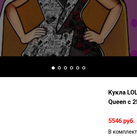
Кукла LOL
Queen с 
5546 руб.
В комплект