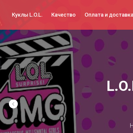
Куклы L.O.L.
Качество
Оплата и доставк
L.O
Н